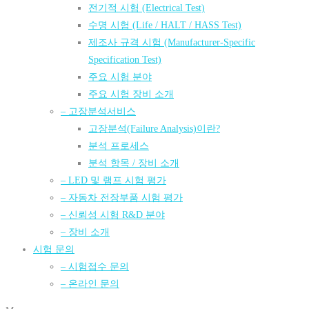
전기적 시험 (Electrical Test)
수명 시험 (Life / HALT / HASS Test)
제조사 규격 시험 (Manufacturer-Specific
Specification Test)
주요 시험 분야
주요 시험 장비 소개
– 고장분석서비스
고장분석(Failure Analysis)이란?
분석 프로세스
분석 항목 / 장비 소개
– LED 및 램프 시험 평가
– 자동차 전장부품 시험 평가
– 신뢰성 시험 R&D 분야
– 장비 소개
시험 문의
– 시험접수 문의
– 온라인 문의