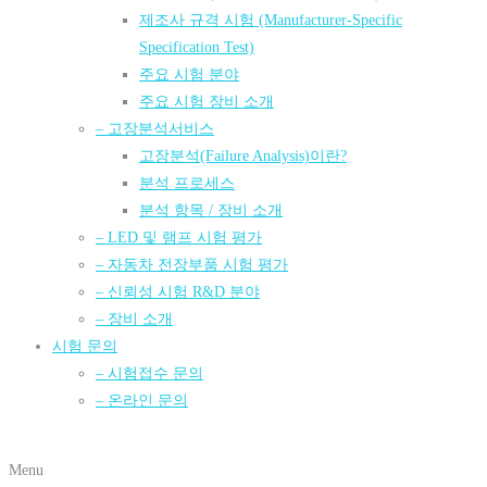
제조사 규격 시험 (Manufacturer-Specific
Specification Test)
주요 시험 분야
주요 시험 장비 소개
– 고장분석서비스
고장분석(Failure Analysis)이란?
분석 프로세스
분석 항목 / 장비 소개
– LED 및 램프 시험 평가
– 자동차 전장부품 시험 평가
– 신뢰성 시험 R&D 분야
– 장비 소개
시험 문의
– 시험접수 문의
– 온라인 문의
Menu