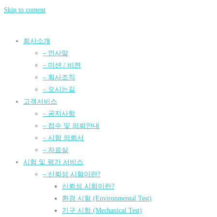
Skip to content
회사소개
– 인사말
– 미션 / 비젼
– 회사조직
– 오시는길
고객서비스
– 공지사항
– 접수 및 의뢰안내
– 시험 의뢰서
– 자료실
시험 및 평가 서비스
– 신뢰성 시험이란?
신뢰성 시험이란?
환경 시험 (Environmental Test)
기구 시험 (Mechanical Test)